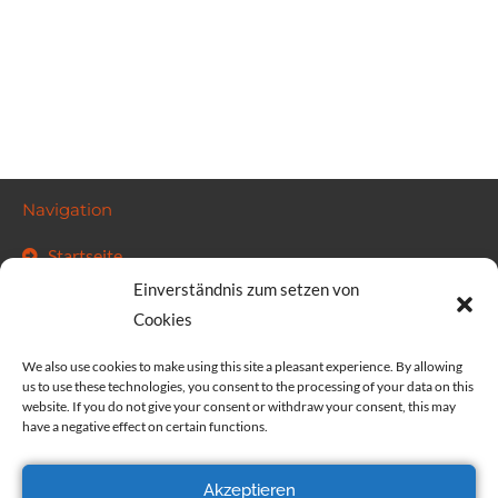
Navigation
Startseite
Kalender
Einverständnis zum setzen von
FAQ
Cookies
Kontakt & rechtliches
We also use cookies to make using this site a pleasant experience. By allowing
us to use these technologies, you consent to the processing of your data on this
website. If you do not give your consent or withdraw your consent, this may
info@solawi-mh.de
have a negative effect on certain functions.
Impressum
Datenschutz
Akzeptieren