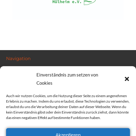
Navigation
Startseite
Einverständnis zum setzen von
Kalender
Cookies
FAQ
Auch wir nutzen Cookies, um die Nutzung dieser Seite zu einem angenehmen
Kontakt & rechtliches
Erlebnis zu machen. Indem du uns erlaubst, diese Technologien zu verwenden,
erlaubst du uns die Verarbeitung deiner Daten auf dieser Webseite. Wenn du
kein Einverständnis gibst oder dein Einverständnis zurück ziehst, dann könnte
info@solawi-mh.de
das einen negativen Effekt auf bestimmte Funktionen haben.
Impressum
Datenschutz
Akzeptieren